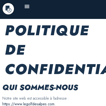
DÉBUTER LE GOLF
COIN DES SPORTIFS
AUTOUR DU GOLF
INFOS PRATIQUES
POLITIQUE
DE
CONFIDENTI
QUI SOMMES-NOUS
Notre site web est accessible à l’adresse :
https://www.legolfdesalpes.com.